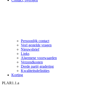
Contact, overigen
Persoonlijk contact
Veel gestelde vragen
Nieuwsbrief
Links
Algemene voorwaarden
Verzendkosten
Derde partij gradering
Kwaliteitsdefinities
Korting
PLAR1.1.a