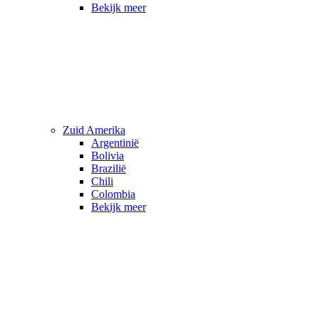
Bekijk meer
Zuid Amerika
Argentinië
Bolivia
Brazilië
Chili
Colombia
Bekijk meer