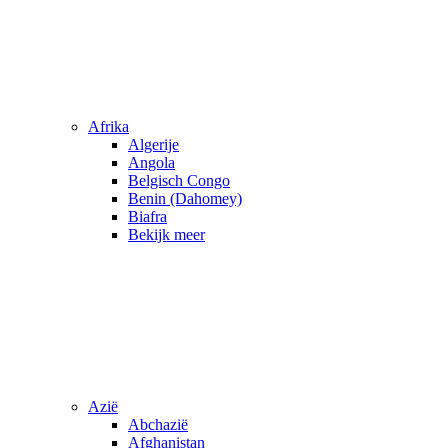
Afrika
Algerije
Angola
Belgisch Congo
Benin (Dahomey)
Biafra
Bekijk meer
Azië
Abchazië
Afghanistan