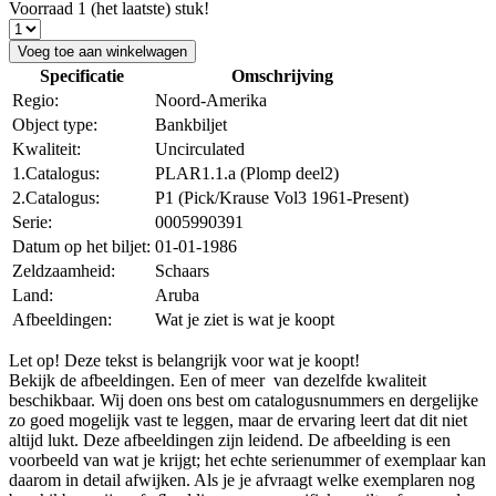
Voorraad 1 (het laatste) stuk!
Voeg toe aan winkelwagen
Specificatie
Omschrijving
Regio:
Noord-Amerika
Object type:
Bankbiljet
Kwaliteit:
Uncirculated
1.Catalogus:
PLAR1.1.a (Plomp deel2)
2.Catalogus:
P1 (Pick/Krause Vol3 1961-Present)
Serie:
0005990391
Datum op het biljet:
01-01-1986
Zeldzaamheid:
Schaars
Land:
Aruba
Afbeeldingen:
Wat je ziet is wat je koopt
Let op! Deze tekst is belangrijk voor wat je koopt!
Bekijk de afbeeldingen. Een of meer van dezelfde kwaliteit
beschikbaar. Wij doen ons best om catalogusnummers en dergelijke
zo goed mogelijk vast te leggen, maar de ervaring leert dat dit niet
altijd lukt. Deze afbeeldingen zijn leidend. De afbeelding is een
voorbeeld van wat je krijgt; het echte serienummer of exemplaar kan
daarom in detail afwijken. Als je je afvraagt welke exemplaren nog