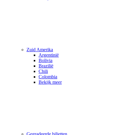
Zuid Amerika
Argentinië
Bolivia
Brazilië
Chili
Colombia
Bekijk meer
Gegradeerde biljetten