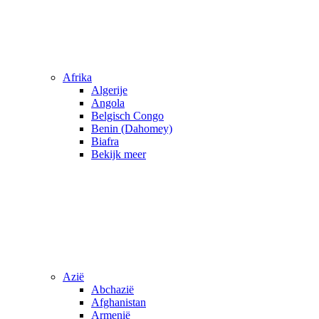
Afrika
Algerije
Angola
Belgisch Congo
Benin (Dahomey)
Biafra
Bekijk meer
Azië
Abchazië
Afghanistan
Armenië