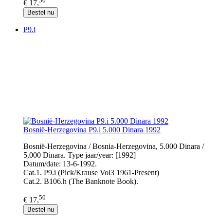
€ 17,
Bestel nu
P9.i
Bosnië-Herzegovina P9.i 5.000 Dinara 1992
Bosnië-Herzegovina / Bosnia-Herzegovina, 5.000 Dinara /
5,000 Dinara. Type jaar/year: [1992]
Datum/date: 13-6-1992.
Cat.1. P9.i (Pick/Krause Vol3 1961-Present)
Cat.2. B106.h (The Banknote Book).
50
€ 17,
Bestel nu