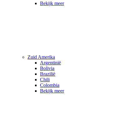
Bekijk meer
Zuid Amerika
Argentinië
Bolivia
Brazilië
Chili
Colombia
Bekijk meer