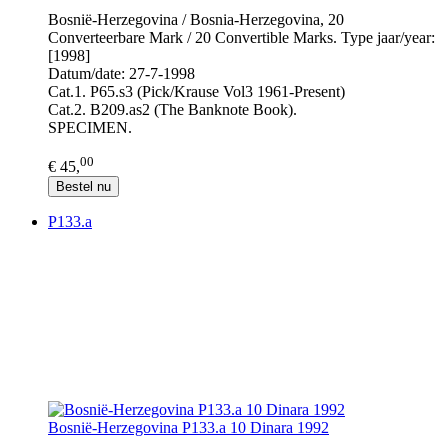
Bosnië-Herzegovina / Bosnia-Herzegovina, 20
Converteerbare Mark / 20 Convertible Marks. Type jaar/year:
[1998]
Datum/date: 27-7-1998
Cat.1. P65.s3 (Pick/Krause Vol3 1961-Present)
Cat.2. B209.as2 (The Banknote Book).
SPECIMEN.
00
€ 45,
Bestel nu
P133.a
Bosnië-Herzegovina P133.a 10 Dinara 1992