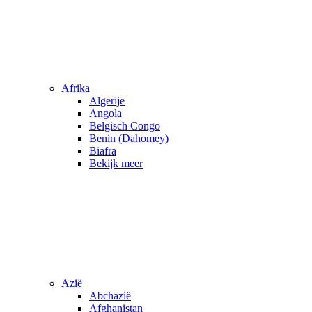
Afrika
Algerije
Angola
Belgisch Congo
Benin (Dahomey)
Biafra
Bekijk meer
Azië
Abchazië
Afghanistan