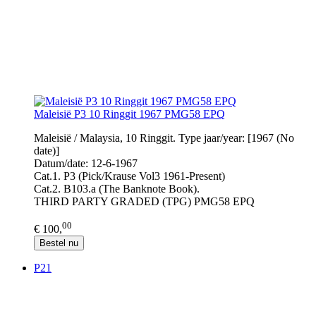
Maleisië P3 10 Ringgit 1967 PMG58 EPQ
Maleisië / Malaysia, 10 Ringgit. Type jaar/year: [1967 (No
date)]
Datum/date: 12-6-1967
Cat.1. P3 (Pick/Krause Vol3 1961-Present)
Cat.2. B103.a (The Banknote Book).
THIRD PARTY GRADED (TPG) PMG58 EPQ
00
€ 100,
Bestel nu
P21