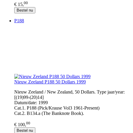
00
€ 15,
Bestel nu
P188
Nieuw Zeeland P188 50 Dollars 1999
Nieuw Zeeland / New Zealand, 50 Dollars. Type jaar/year:
[(19)99-(20)14]
Datum/date: 1999
Cat.1. P188 (Pick/Krause Vol3 1961-Present)
Cat.2. B134.a (The Banknote Book).
00
€ 100,
Bestel nu