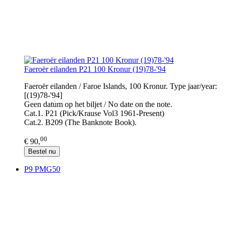
Faeroër eilanden P21 100 Kronur (19)78-'94
Faeroër eilanden / Faroe Islands, 100 Kronur. Type jaar/year:
[(19)78-'94]
Geen datum op het biljet / No date on the note.
Cat.1. P21 (Pick/Krause Vol3 1961-Present)
Cat.2. B209 (The Banknote Book).
00
€ 90,
Bestel nu
P9 PMG50