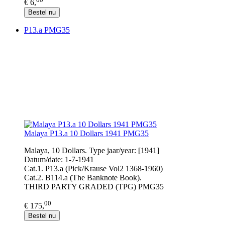
€ 6,
Bestel nu
P13.a PMG35
Malaya P13.a 10 Dollars 1941 PMG35
Malaya, 10 Dollars. Type jaar/year: [1941]
Datum/date: 1-7-1941
Cat.1. P13.a (Pick/Krause Vol2 1368-1960)
Cat.2. B114.a (The Banknote Book).
THIRD PARTY GRADED (TPG) PMG35
00
€ 175,
Bestel nu