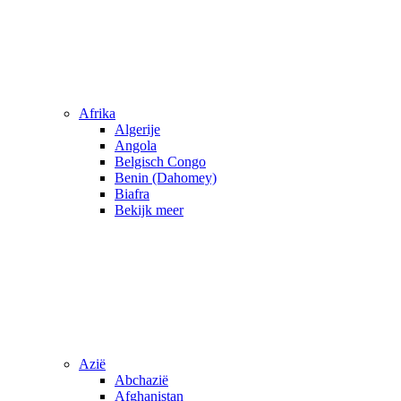
Afrika
Algerije
Angola
Belgisch Congo
Benin (Dahomey)
Biafra
Bekijk meer
Azië
Abchazië
Afghanistan