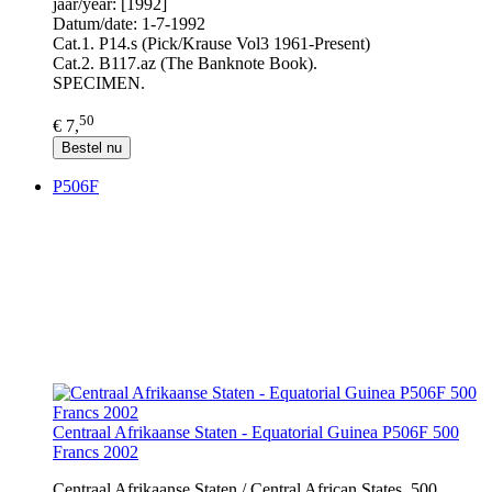
jaar/year: [1992]
Datum/date: 1-7-1992
Cat.1. P14.s (Pick/Krause Vol3 1961-Present)
Cat.2. B117.az (The Banknote Book).
SPECIMEN.
50
€ 7,
Bestel nu
P506F
Centraal Afrikaanse Staten - Equatorial Guinea P506F 500
Francs 2002
Centraal Afrikaanse Staten / Central African States, 500