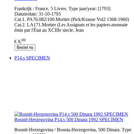
Frankrijk / France, 5 Livres. Type jaar/year: [1793]
Datum/date: 31-10-1793
Cat.1. PA76.082/100.Mortier (Pick/Krause Vol2 1368-1960)
Cat.2. LA171.Mortier (Les Assignats et les papiers-monnaie
émis par l'État au XCIIIe siecle. Jean
00
€ 8,
Bestel nu
P14.s SPECIMEN
Bosnië-Herzegovina P14.s 500 Dinara 1992 SPECIMEN
Bosnië-Herzegovina / Bosnia-Herzegovina, 500 Dinara. Type