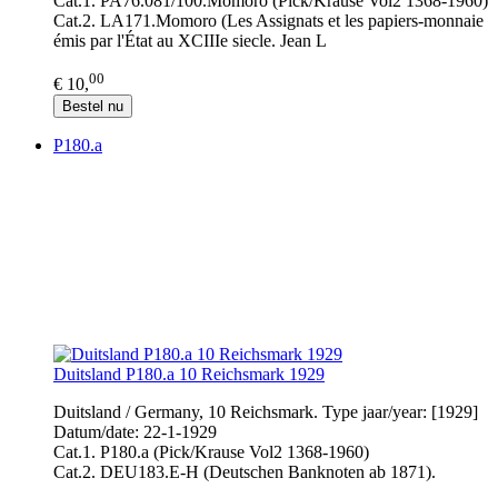
Cat.1. PA76.081/100.Momoro (Pick/Krause Vol2 1368-1960)
Cat.2. LA171.Momoro (Les Assignats et les papiers-monnaie
émis par l'État au XCIIIe siecle. Jean L
00
€ 10,
Bestel nu
P180.a
Duitsland P180.a 10 Reichsmark 1929
Duitsland / Germany, 10 Reichsmark. Type jaar/year: [1929]
Datum/date: 22-1-1929
Cat.1. P180.a (Pick/Krause Vol2 1368-1960)
Cat.2. DEU183.E-H (Deutschen Banknoten ab 1871).