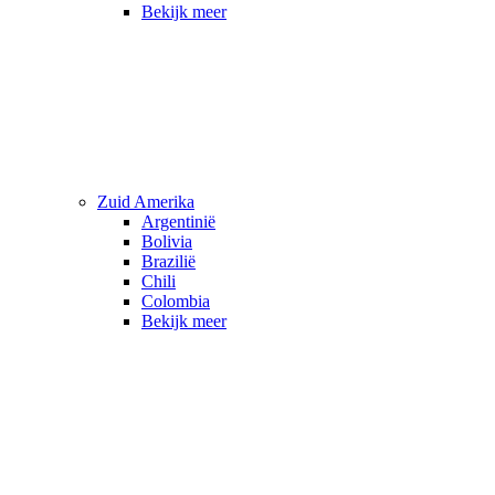
Bekijk meer
Zuid Amerika
Argentinië
Bolivia
Brazilië
Chili
Colombia
Bekijk meer