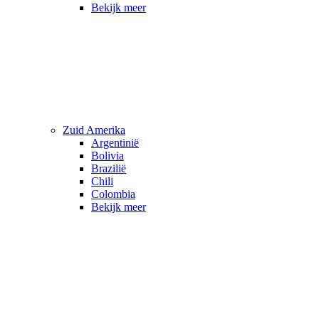
Bekijk meer
Zuid Amerika
Argentinië
Bolivia
Brazilië
Chili
Colombia
Bekijk meer