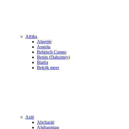
Afrika
Algerije
Angola
Belgisch Congo
Benin (Dahomey)
Biafra
Bekijk meer
Azië
Abchazië
Afghanistan