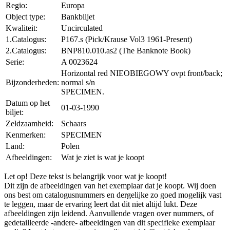
Regio:
Europa
Object type:
Bankbiljet
Kwaliteit:
Uncirculated
1.Catalogus:
P167.s (Pick/Krause Vol3 1961-Present)
2.Catalogus:
BNP810.010.as2 (The Banknote Book)
Serie:
A 0023624
Horizontal red NIEOBIEGOWY ovpt front/back;
Bijzonderheden:
normal s/n
SPECIMEN.
Datum op het
01-03-1990
biljet:
Zeldzaamheid:
Schaars
Kenmerken:
SPECIMEN
Land:
Polen
Afbeeldingen:
Wat je ziet is wat je koopt
Let op! Deze tekst is belangrijk voor wat je koopt!
Dit zijn de afbeeldingen van het exemplaar dat je koopt. Wij doen
ons best om catalogusnummers en dergelijke zo goed mogelijk vast
te leggen, maar de ervaring leert dat dit niet altijd lukt. Deze
afbeeldingen zijn leidend. Aanvullende vragen over nummers, of
gedetailleerde -andere- afbeeldingen van dit specifieke exemplaar