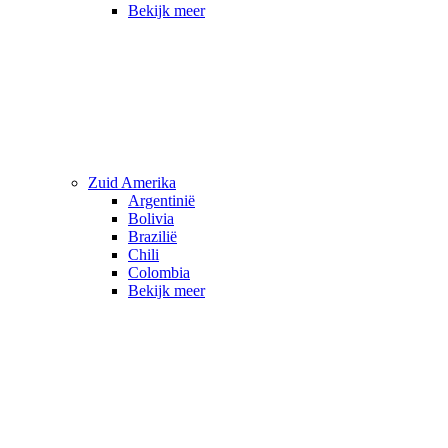
Bekijk meer
Zuid Amerika
Argentinië
Bolivia
Brazilië
Chili
Colombia
Bekijk meer