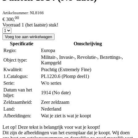
Artikelnummer:
NL8166
00
€ 300,
Voorraad 1 (het laatste) stuk!
Voeg toe aan winkelwagen
Specificatie
Omschrijving
Regio:
Europa
Militair-, Invasie-, Revolutie-, Bezettings-,
Object type:
Kampgeld
Kwaliteit:
Prachtig (Extremely Fine)
1.Catalogus:
PL1220.6 (Plomp deel1)
Serie:
W/o series
Datum van het
1914 (No date)
biljet:
Zeldzaamheid:
Zeer zeldzaam
Land:
Nederland
Afbeeldingen:
Wat je ziet is wat je koopt
Let op! Deze tekst is belangrijk voor wat je koopt!
Dit zijn de afbeeldingen van het exemplaar dat je koopt. Wij doen