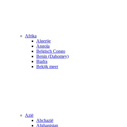
Afrika
Algerije
Angola
Belgisch Congo
Benin (Dahomey)
Biafra
Bekijk meer
Azië
Abchazië
Afghanistan