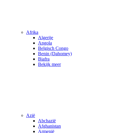
Afrika
Algerije
Angola
Belgisch Congo
Benin (Dahomey)
Biafra
Bekijk meer
Azië
Abchazië
Afghanistan
Armenië