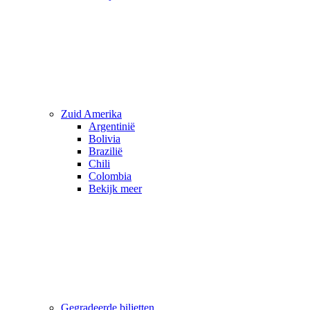
Zuid Amerika
Argentinië
Bolivia
Brazilië
Chili
Colombia
Bekijk meer
Gegradeerde biljetten