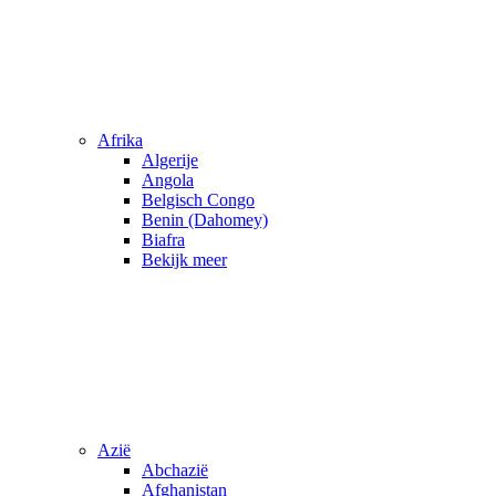
Afrika
Algerije
Angola
Belgisch Congo
Benin (Dahomey)
Biafra
Bekijk meer
Azië
Abchazië
Afghanistan