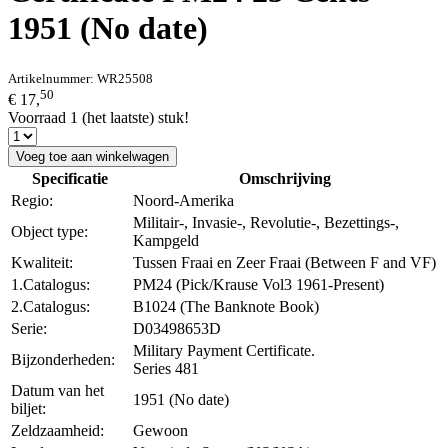
1951 (No date)
Artikelnummer:
WR25508
50
€ 17,
Voorraad 1 (het laatste) stuk!
Voeg toe aan winkelwagen
Specificatie
Omschrijving
Regio:
Noord-Amerika
Militair-, Invasie-, Revolutie-, Bezettings-,
Object type:
Kampgeld
Kwaliteit:
Tussen Fraai en Zeer Fraai (Between F and VF)
1.Catalogus:
PM24 (Pick/Krause Vol3 1961-Present)
2.Catalogus:
B1024 (The Banknote Book)
Serie:
D03498653D
Military Payment Certificate.
Bijzonderheden:
Series 481
Datum van het
1951 (No date)
biljet:
Zeldzaamheid:
Gewoon