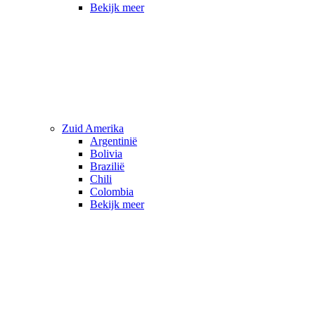
Bekijk meer
Zuid Amerika
Argentinië
Bolivia
Brazilië
Chili
Colombia
Bekijk meer