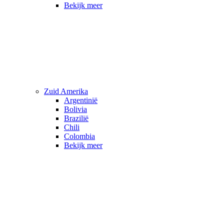
Bekijk meer
Zuid Amerika
Argentinië
Bolivia
Brazilië
Chili
Colombia
Bekijk meer