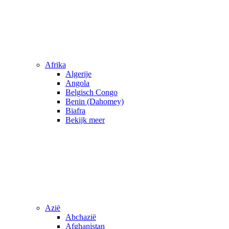
Afrika
Algerije
Angola
Belgisch Congo
Benin (Dahomey)
Biafra
Bekijk meer
Azië
Abchazië
Afghanistan