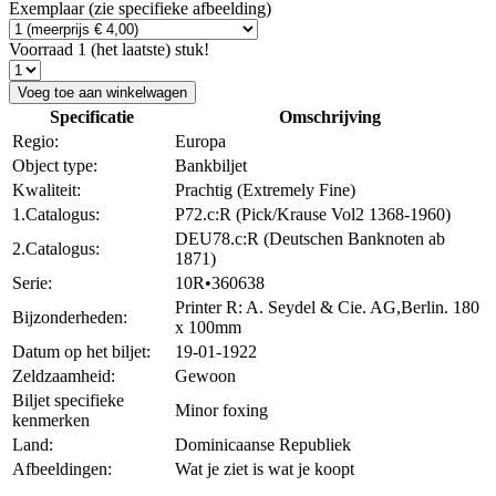
Exemplaar (zie specifieke afbeelding)
Voorraad 1 (het laatste) stuk!
Voeg toe aan winkelwagen
Specificatie
Omschrijving
Regio:
Europa
Object type:
Bankbiljet
Kwaliteit:
Prachtig (Extremely Fine)
1.Catalogus:
P72.c:R (Pick/Krause Vol2 1368-1960)
DEU78.c:R (Deutschen Banknoten ab
2.Catalogus:
1871)
Serie:
10R•360638
Printer R: A. Seydel & Cie. AG,Berlin. 180
Bijzonderheden:
x 100mm
Datum op het biljet:
19-01-1922
Zeldzaamheid:
Gewoon
Biljet specifieke
Minor foxing
kenmerken
Land:
Dominicaanse Republiek
Afbeeldingen:
Wat je ziet is wat je koopt