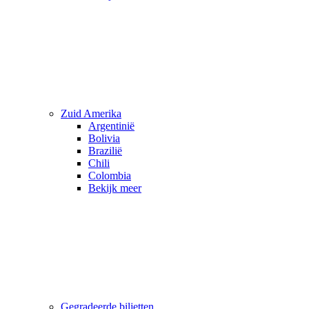
Zuid Amerika
Argentinië
Bolivia
Brazilië
Chili
Colombia
Bekijk meer
Gegradeerde biljetten