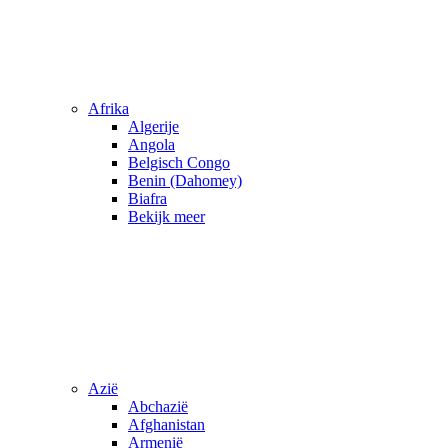
Afrika
Algerije
Angola
Belgisch Congo
Benin (Dahomey)
Biafra
Bekijk meer
Azië
Abchazië
Afghanistan
Armenië