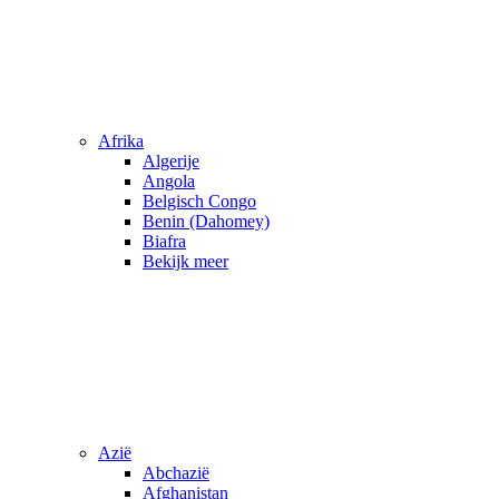
Afrika
Algerije
Angola
Belgisch Congo
Benin (Dahomey)
Biafra
Bekijk meer
Azië
Abchazië
Afghanistan