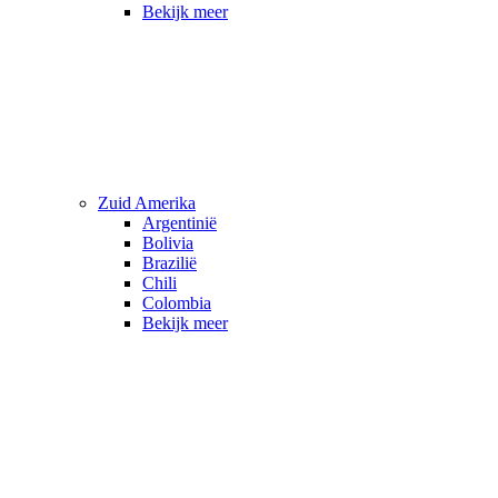
Bekijk meer
Zuid Amerika
Argentinië
Bolivia
Brazilië
Chili
Colombia
Bekijk meer