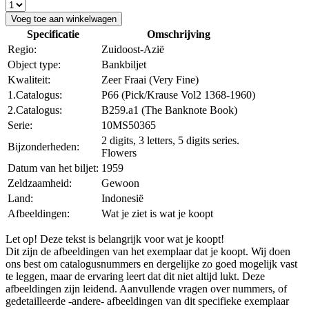
Voeg toe aan winkelwagen
Specificatie
Omschrijving
Regio:
Zuidoost-Azië
Object type:
Bankbiljet
Kwaliteit:
Zeer Fraai (Very Fine)
1.Catalogus:
P66 (Pick/Krause Vol2 1368-1960)
2.Catalogus:
B259.a1 (The Banknote Book)
Serie:
10MS50365
2 digits, 3 letters, 5 digits series.
Bijzonderheden:
Flowers
Datum van het biljet:
1959
Zeldzaamheid:
Gewoon
Land:
Indonesië
Afbeeldingen:
Wat je ziet is wat je koopt
Let op! Deze tekst is belangrijk voor wat je koopt!
Dit zijn de afbeeldingen van het exemplaar dat je koopt. Wij doen
ons best om catalogusnummers en dergelijke zo goed mogelijk vast
te leggen, maar de ervaring leert dat dit niet altijd lukt. Deze
afbeeldingen zijn leidend. Aanvullende vragen over nummers, of
gedetailleerde -andere- afbeeldingen van dit specifieke exemplaar