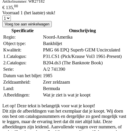
Artikelnummer:
WR27182
00
€ 135,
Voorraad 1 (het laatste) stuk!
Voeg toe aan winkelwagen
Specificatie
Omschrijving
Regio:
Noord-Amerika
Object type:
Bankbiljet
Kwaliteit:
PMG 66 EPQ Superb GEM Uncirculated
1.Catalogus:
P31.CS1 (Pick/Krause Vol3 1961-Present)
2.Catalogus:
B204.ds3 (The Banknote Book)
Serie:
A/2 741390
Datum van het biljet:
1985
Zeldzaamheid:
Zeer zeldzaam
Land:
Bermuda
Afbeeldingen:
Wat je ziet is wat je koopt
Let op! Deze tekst is belangrijk voor wat je koopt!
Dit zijn de afbeeldingen van het exemplaar dat je koopt. Wij doen
ons best om catalogusnummers en dergelijke zo goed mogelijk vast
te leggen, maar de ervaring leert dat dit niet altijd lukt. Deze
afbeeldingen zijn leidend. Aanvullende vragen over nummers, of