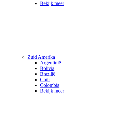
Bekijk meer
Zuid Amerika
Argentinië
Bolivia
Brazilië
Chili
Colombia
Bekijk meer