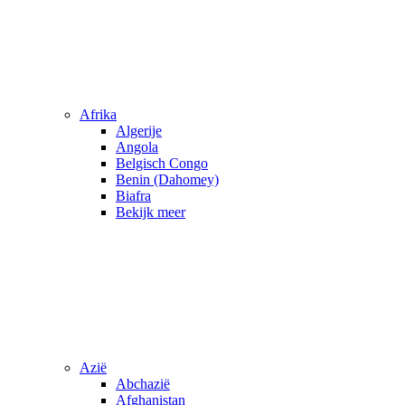
Afrika
Algerije
Angola
Belgisch Congo
Benin (Dahomey)
Biafra
Bekijk meer
Azië
Abchazië
Afghanistan