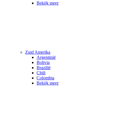
Bekijk meer
Zuid Amerika
Argentinië
Bolivia
Brazilië
Chili
Colombia
Bekijk meer