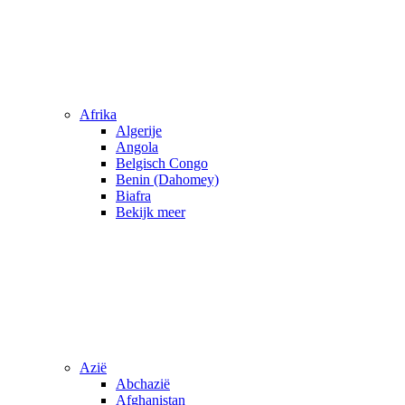
Afrika
Algerije
Angola
Belgisch Congo
Benin (Dahomey)
Biafra
Bekijk meer
Azië
Abchazië
Afghanistan