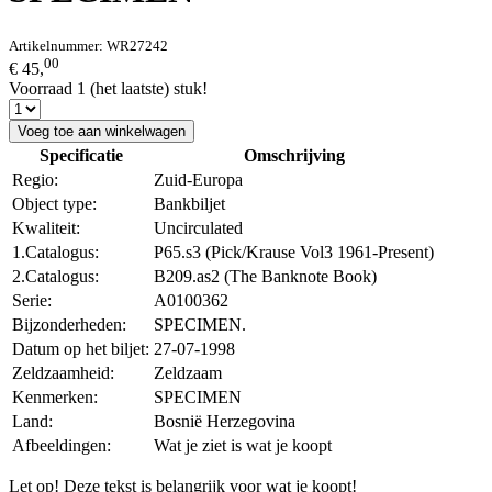
Artikelnummer:
WR27242
00
€ 45,
Voorraad 1 (het laatste) stuk!
Voeg toe aan winkelwagen
Specificatie
Omschrijving
Regio:
Zuid-Europa
Object type:
Bankbiljet
Kwaliteit:
Uncirculated
1.Catalogus:
P65.s3 (Pick/Krause Vol3 1961-Present)
2.Catalogus:
B209.as2 (The Banknote Book)
Serie:
A0100362
Bijzonderheden:
SPECIMEN.
Datum op het biljet:
27-07-1998
Zeldzaamheid:
Zeldzaam
Kenmerken:
SPECIMEN
Land:
Bosnië Herzegovina
Afbeeldingen:
Wat je ziet is wat je koopt
Let op! Deze tekst is belangrijk voor wat je koopt!