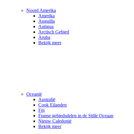
Noord Amerika
Amerika
Anguilla
Antigua
Arctisch Gebied
Aruba
Bekijk meer
Oceanië
Australië
Cook Eilanden
Fiji
Franse gebiedsdelen in de Stille Oceaan
Nieuw Caledonië
Bekijk meer