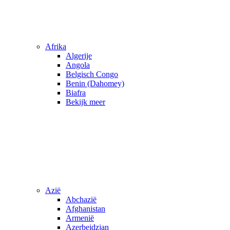
Afrika
Algerije
Angola
Belgisch Congo
Benin (Dahomey)
Biafra
Bekijk meer
Azië
Abchazië
Afghanistan
Armenië
Azerbeidzjan