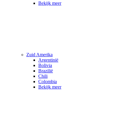
Bekijk meer
Zuid Amerika
Argentinië
Bolivia
Brazilië
Chili
Colombia
Bekijk meer