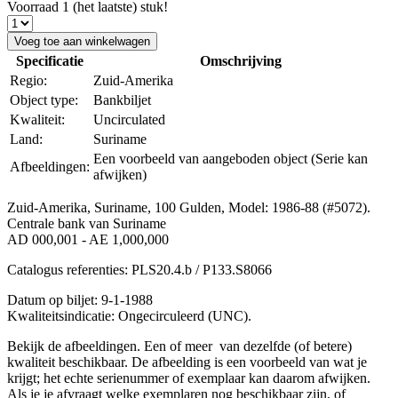
Voorraad 1 (het laatste) stuk!
Voeg toe aan winkelwagen
Specificatie
Omschrijving
Regio:
Zuid-Amerika
Object type:
Bankbiljet
Kwaliteit:
Uncirculated
Land:
Suriname
Een voorbeeld van aangeboden object (Serie kan
Afbeeldingen:
afwijken)
Zuid-Amerika, Suriname, 100 Gulden, Model: 1986-88 (#5072).
Centrale bank van Suriname
AD 000,001 - AE 1,000,000
Catalogus referenties: PLS20.4.b / P133.S8066
Datum op biljet: 9-1-1988
Kwaliteitsindicatie: Ongecirculeerd (UNC).
Bekijk de afbeeldingen. Een of meer van dezelfde (of betere)
kwaliteit beschikbaar. De afbeelding is een voorbeeld van wat je
krijgt; het echte serienummer of exemplaar kan daarom afwijken.
Als je je afvraagt welke exemplaren nog beschikbaar zijn, of