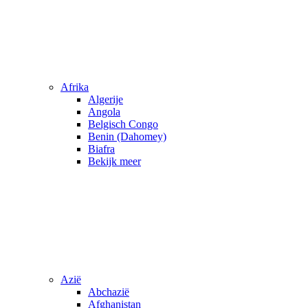
Afrika
Algerije
Angola
Belgisch Congo
Benin (Dahomey)
Biafra
Bekijk meer
Azië
Abchazië
Afghanistan