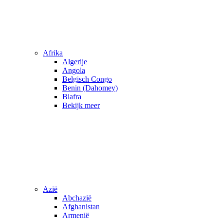
Afrika
Algerije
Angola
Belgisch Congo
Benin (Dahomey)
Biafra
Bekijk meer
Azië
Abchazië
Afghanistan
Armenië