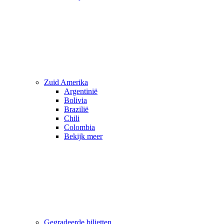
Zuid Amerika
Argentinië
Bolivia
Brazilië
Chili
Colombia
Bekijk meer
Gegradeerde biljetten