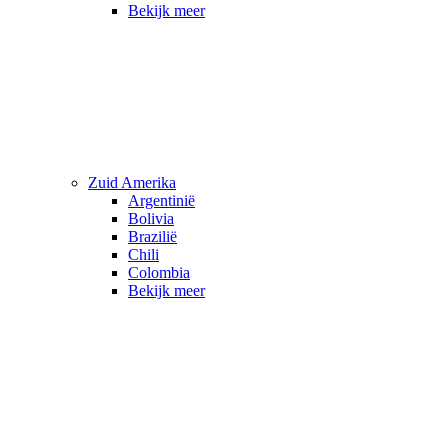
Bekijk meer
Zuid Amerika
Argentinië
Bolivia
Brazilië
Chili
Colombia
Bekijk meer