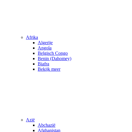
Afrika
Algerije
Angola
Belgisch Congo
Benin (Dahomey)
Biafra
Bekijk meer
Azië
Abchazië
Afghanistan