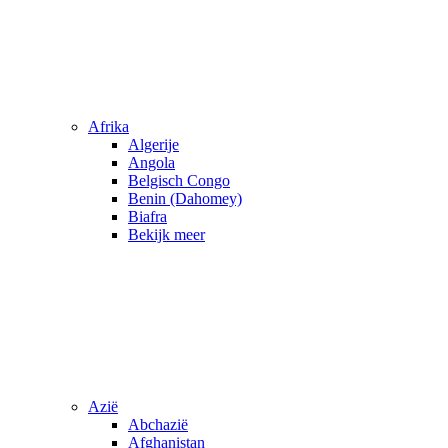
Afrika
Algerije
Angola
Belgisch Congo
Benin (Dahomey)
Biafra
Bekijk meer
Azië
Abchazië
Afghanistan