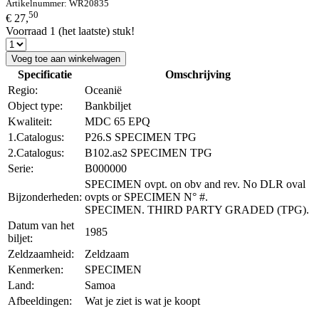
Artikelnummer:
WR20835
50
€ 27,
Voorraad 1 (het laatste) stuk!
Voeg toe aan winkelwagen
Specificatie
Omschrijving
Regio:
Oceanië
Object type:
Bankbiljet
Kwaliteit:
MDC 65 EPQ
1.Catalogus:
P26.S SPECIMEN TPG
2.Catalogus:
B102.as2 SPECIMEN TPG
Serie:
B000000
SPECIMEN ovpt. on obv and rev. No DLR oval
Bijzonderheden:
ovpts or SPECIMEN N° #.
SPECIMEN. THIRD PARTY GRADED (TPG).
Datum van het
1985
biljet:
Zeldzaamheid:
Zeldzaam
Kenmerken:
SPECIMEN
Land:
Samoa
Afbeeldingen:
Wat je ziet is wat je koopt