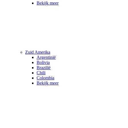
Bekijk meer
Zuid Amerika
Argentinië
Bolivia
Brazilië
Chili
Colombia
Bekijk meer