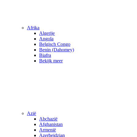
Afrika
Algerije
Angola
Belgisch Congo
Benin (Dahomey)
Biafra
Bekijk meer
Azië
Abchazië
Afghanistan
Armenië
Azerbeidzjan