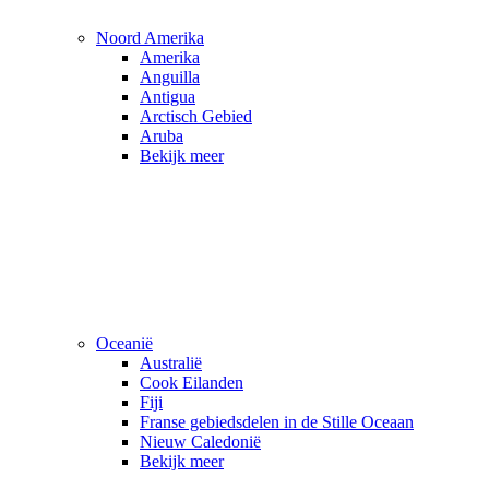
Noord Amerika
Amerika
Anguilla
Antigua
Arctisch Gebied
Aruba
Bekijk meer
Oceanië
Australië
Cook Eilanden
Fiji
Franse gebiedsdelen in de Stille Oceaan
Nieuw Caledonië
Bekijk meer