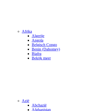
Afrika
Algerije
Angola
Belgisch Congo
Benin (Dahomey)
Biafra
Bekijk meer
Azië
Abchazië
Afghanistan