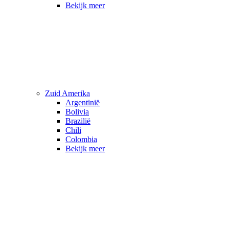
Bekijk meer
Zuid Amerika
Argentinië
Bolivia
Brazilië
Chili
Colombia
Bekijk meer