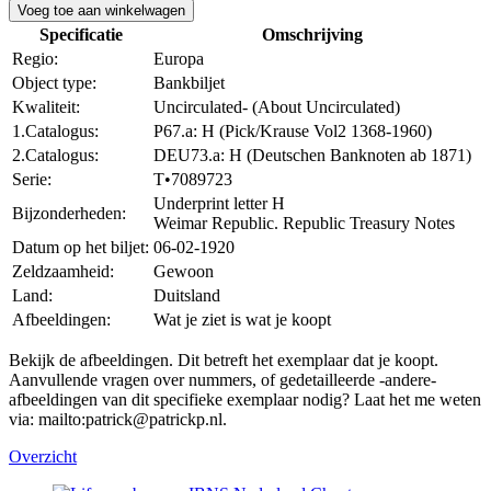
Voeg toe aan winkelwagen
Specificatie
Omschrijving
Regio:
Europa
Object type:
Bankbiljet
Kwaliteit:
Uncirculated- (About Uncirculated)
1.Catalogus:
P67.a: H (Pick/Krause Vol2 1368-1960)
2.Catalogus:
DEU73.a: H (Deutschen Banknoten ab 1871)
Serie:
T•7089723
Underprint letter H
Bijzonderheden:
Weimar Republic. Republic Treasury Notes
Datum op het biljet:
06-02-1920
Zeldzaamheid:
Gewoon
Land:
Duitsland
Afbeeldingen:
Wat je ziet is wat je koopt
Bekijk de afbeeldingen. Dit betreft het exemplaar dat je koopt.
Aanvullende vragen over nummers, of gedetailleerde -andere-
afbeeldingen van dit specifieke exemplaar nodig? Laat het me weten
via: mailto:patrick@patrickp.nl.
Overzicht