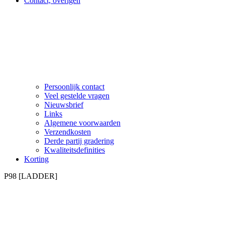
Contact, overigen
Persoonlijk contact
Veel gestelde vragen
Nieuwsbrief
Links
Algemene voorwaarden
Verzendkosten
Derde partij gradering
Kwaliteitsdefinities
Korting
P98 [LADDER]