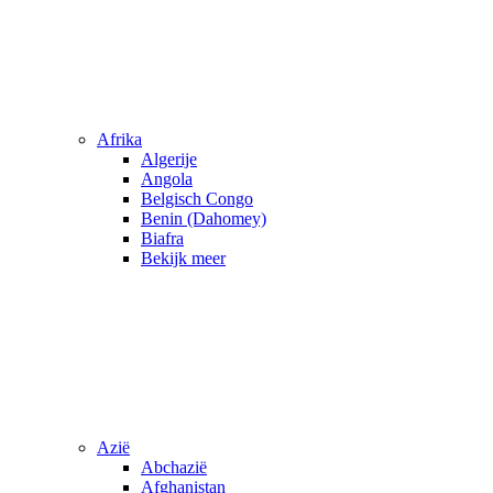
Afrika
Algerije
Angola
Belgisch Congo
Benin (Dahomey)
Biafra
Bekijk meer
Azië
Abchazië
Afghanistan