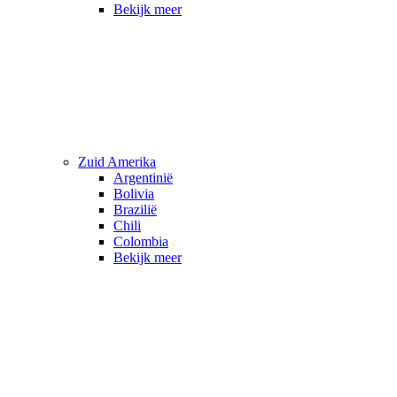
Bekijk meer
Zuid Amerika
Argentinië
Bolivia
Brazilië
Chili
Colombia
Bekijk meer