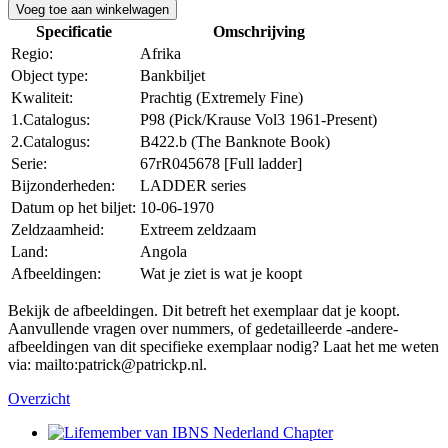
Voeg toe aan winkelwagen
Specificatie
Omschrijving
Regio:
Afrika
Object type:
Bankbiljet
Kwaliteit:
Prachtig (Extremely Fine)
1.Catalogus:
P98 (Pick/Krause Vol3 1961-Present)
2.Catalogus:
B422.b (The Banknote Book)
Serie:
67rR045678 [Full ladder]
Bijzonderheden:
LADDER series
Datum op het biljet:
10-06-1970
Zeldzaamheid:
Extreem zeldzaam
Land:
Angola
Afbeeldingen:
Wat je ziet is wat je koopt
Bekijk de afbeeldingen. Dit betreft het exemplaar dat je koopt.
Aanvullende vragen over nummers, of gedetailleerde -andere-
afbeeldingen van dit specifieke exemplaar nodig? Laat het me weten
via: mailto:patrick@patrickp.nl.
Overzicht