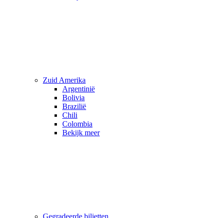
Zuid Amerika
Argentinië
Bolivia
Brazilië
Chili
Colombia
Bekijk meer
Gegradeerde biljetten