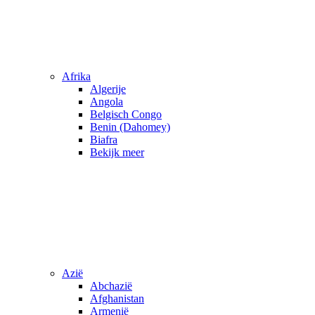
Afrika
Algerije
Angola
Belgisch Congo
Benin (Dahomey)
Biafra
Bekijk meer
Azië
Abchazië
Afghanistan
Armenië