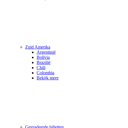
Zuid Amerika
Argentinië
Bolivia
Brazilië
Chili
Colombia
Bekijk meer
Gegradeerde biljetten