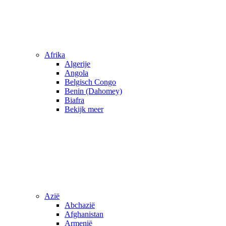
Afrika
Algerije
Angola
Belgisch Congo
Benin (Dahomey)
Biafra
Bekijk meer
Azië
Abchazië
Afghanistan
Armenië