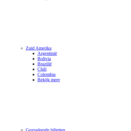
Zuid Amerika
Argentinië
Bolivia
Brazilië
Chili
Colombia
Bekijk meer
Gegradeerde biljetten