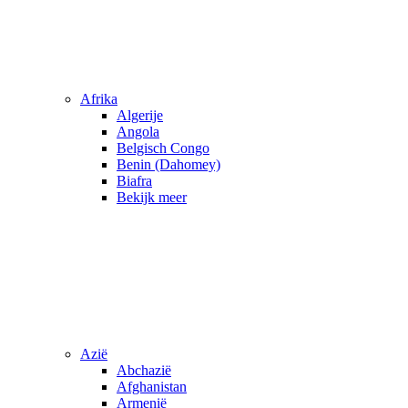
Afrika
Algerije
Angola
Belgisch Congo
Benin (Dahomey)
Biafra
Bekijk meer
Azië
Abchazië
Afghanistan
Armenië