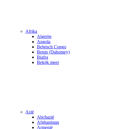
Afrika
Algerije
Angola
Belgisch Congo
Benin (Dahomey)
Biafra
Bekijk meer
Azië
Abchazië
Afghanistan
Armenië