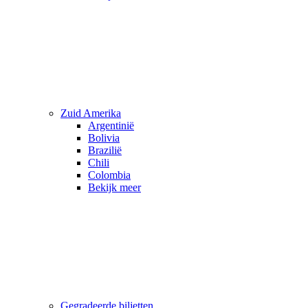
Zuid Amerika
Argentinië
Bolivia
Brazilië
Chili
Colombia
Bekijk meer
Gegradeerde biljetten