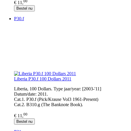
00
€ 11,
Bestel nu
P30.f
Liberia P30.f 100 Dollars 2011
Liberia, 100 Dollars. Type jaar/year: [2003-'11]
Datum/date: 2011.
Cat.1. P30.f (Pick/Krause Vol3 1961-Present)
Cat.2. B310.g (The Banknote Book).
00
€ 11,
Bestel nu