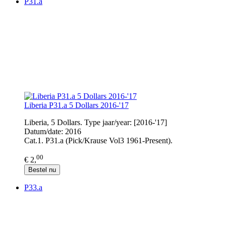
P31.a
Liberia P31.a 5 Dollars 2016-'17
Liberia, 5 Dollars. Type jaar/year: [2016-'17]
Datum/date: 2016
Cat.1. P31.a (Pick/Krause Vol3 1961-Present).
00
€ 2,
Bestel nu
P33.a