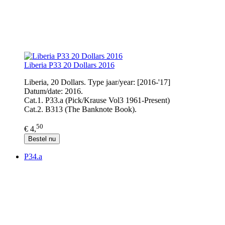
Liberia P33 20 Dollars 2016
Liberia, 20 Dollars. Type jaar/year: [2016-'17]
Datum/date: 2016.
Cat.1. P33.a (Pick/Krause Vol3 1961-Present)
Cat.2. B313 (The Banknote Book).
50
€ 4,
Bestel nu
P34.a