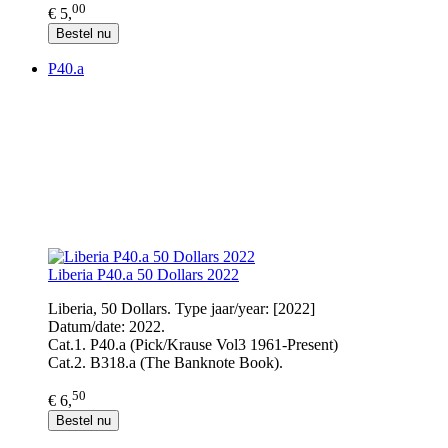
00
€ 5,
Bestel nu
P40.a
Liberia P40.a 50 Dollars 2022
Liberia, 50 Dollars. Type jaar/year: [2022]
Datum/date: 2022.
Cat.1. P40.a (Pick/Krause Vol3 1961-Present)
Cat.2. B318.a (The Banknote Book).
50
€ 6,
Bestel nu