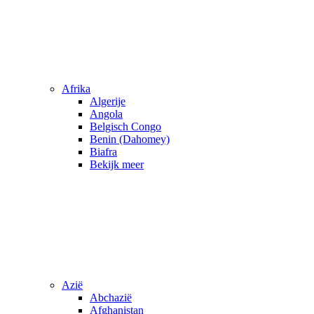
Afrika
Algerije
Angola
Belgisch Congo
Benin (Dahomey)
Biafra
Bekijk meer
Azië
Abchazië
Afghanistan