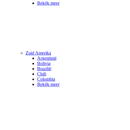
Bekijk meer
Zuid Amerika
Argentinië
Bolivia
Brazilië
Chili
Colombia
Bekijk meer