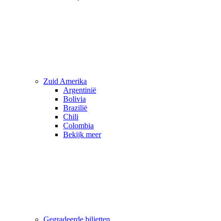
Zuid Amerika
Argentinië
Bolivia
Brazilië
Chili
Colombia
Bekijk meer
Gegradeerde biljetten