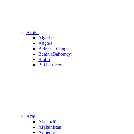
Afrika
Algerije
Angola
Belgisch Congo
Benin (Dahomey)
Biafra
Bekijk meer
Azië
Abchazië
Afghanistan
Armenië