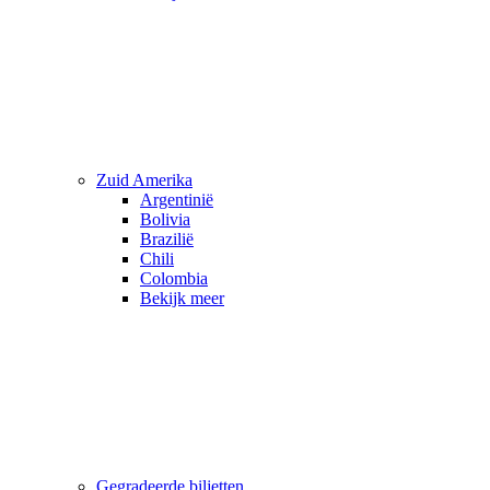
Zuid Amerika
Argentinië
Bolivia
Brazilië
Chili
Colombia
Bekijk meer
Gegradeerde biljetten