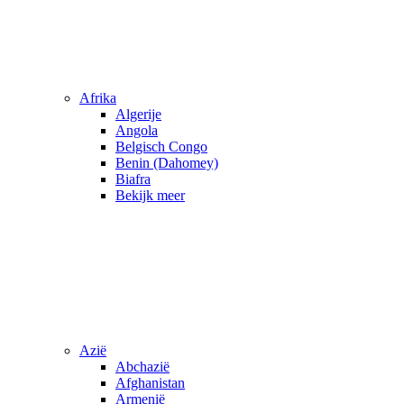
Afrika
Algerije
Angola
Belgisch Congo
Benin (Dahomey)
Biafra
Bekijk meer
Azië
Abchazië
Afghanistan
Armenië