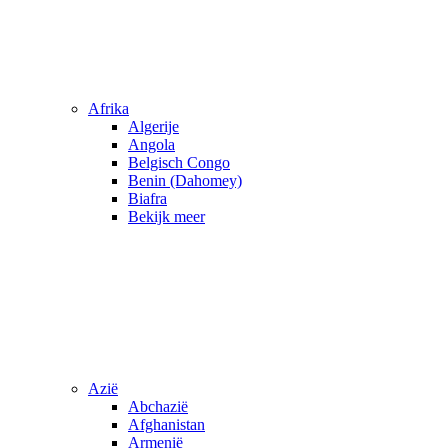
Afrika
Algerije
Angola
Belgisch Congo
Benin (Dahomey)
Biafra
Bekijk meer
Azië
Abchazië
Afghanistan
Armenië