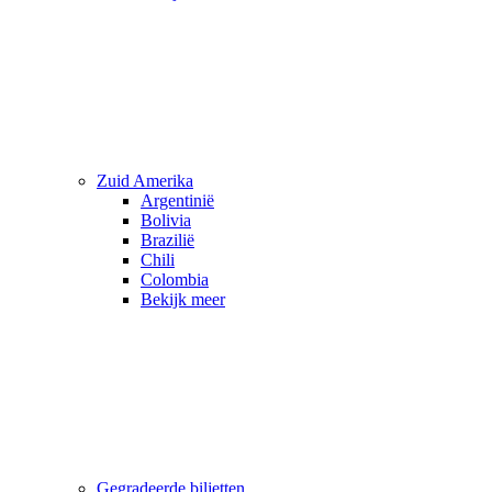
Zuid Amerika
Argentinië
Bolivia
Brazilië
Chili
Colombia
Bekijk meer
Gegradeerde biljetten